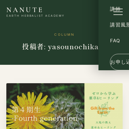
NANUTE
講師
EARTH HERBALIST ACADEMY
講習風
COLUMN
FAQ
投稿者: yasounochikara
お申し